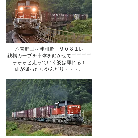
△青野山～津和野 ９０８１レ
鉄橋カーブを車体を傾かせてゴゴゴゴ
ォォォと走っていく姿は痺れる！
雨が降ったりやんだり・・・。