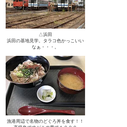
△浜田
浜田の基地見学。タラコ色かっこいい
なぁ・・・。
漁港周辺で名物のどぐろ丼を食す！！