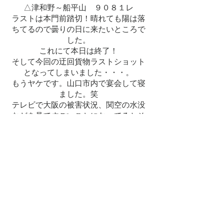
△津和野～船平山 ９０８１レ
ラストは本門前踏切！晴れても陽は落
ちてるので曇りの日に来たいところで
した。
これにて本日は終了！
そして今回の迂回貨物ラストショット
となってしまいました・・・。
もうヤケです。山口市内で宴会して寝
ました。笑
テレビで大阪の被害状況、関空の水没
などを見てすごいことになってるとそ
のとき初めて知ったのでした・・・。
​９月５日
ゆっくり起きて、撮るあてもなく北
上。
とりあえず、天気もいいしタラコ色で
も撮りますかと