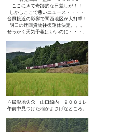
ここにきて奇跡的な日差しが！！
しかしここで悪いニュース・・・・
台風接近の影響で関西地区が大打撃！
明日の迂回貨物往復運休決定。。。
せっかく天気予報はいいのに・・・。
△撮影地失念 山口線内 ９０８１レ
午前中見つけた稲がよさげなところ。