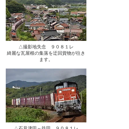
△撮影地失念 ９０８１レ
綺麗な瓦屋根の集落を迂回貨物が往き
ます。
△石見津田～益田 ９０８１レ