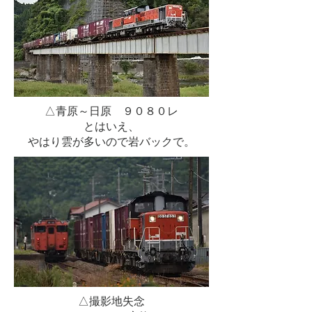
△青原～日原 ９０８０レ
とはいえ、
やはり雲が多いので岩バックで。
△撮影地失念