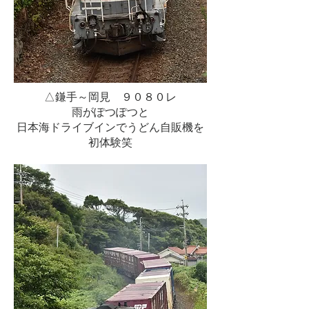
△鎌手～岡見 ９０８０レ
雨がぽつぽつと
日本海ドライブインでうどん自販機を
初体験笑