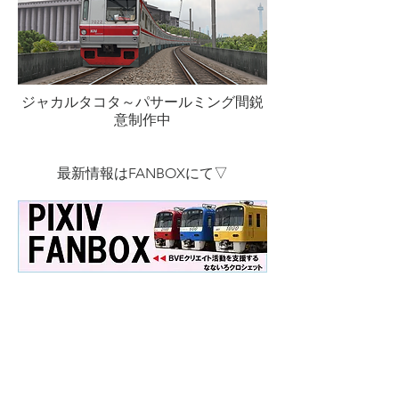
ジャカルタコタ～パサールミング間鋭
意制作中
最新情報はFANBOXにて▽