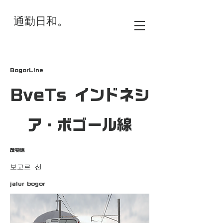
通勤日和。
BogorLine
BveTs インドネシ
ア・ボゴール線
茂物線
보고르 선
jalur bogor