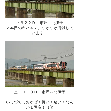
△６２２Ｄ 市坪～北伊予
２本目のキハ４７。なかなか混雑して
います。
△１０１０Ｄ 市坪～北伊予
いしづちしおかぜ！長い！速い！なん
か１両変！（笑