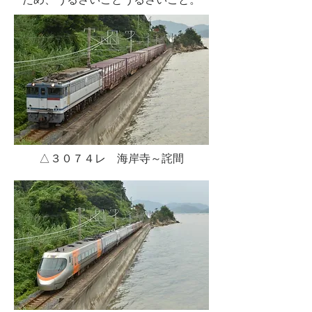
△３０７４レ 海岸寺～詫間