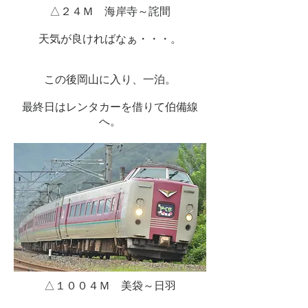
△２４Ｍ 海岸寺～詫間
天気が良ければなぁ・・・。
この後岡山に入り、一泊。
最終日はレンタカーを借りて伯備線
へ。
△１００４Ｍ 美袋～日羽