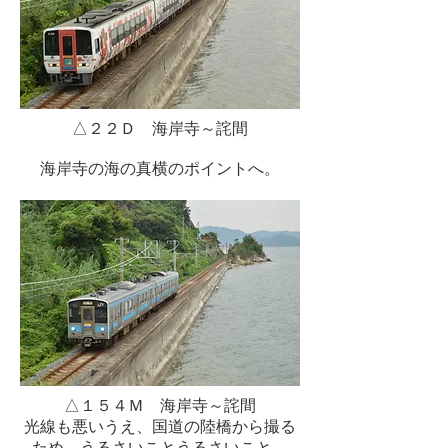
△２２Ｄ 海岸寺～詫間
海岸寺の海の真横のポイントへ。
△１５４Ｍ 海岸寺～詫間
光線も悪いうえ、国道の陸橋から撮る
ため、うるさいことうるさいこと。