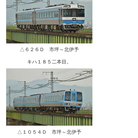
△６２６Ｄ 市坪～北伊予
キハ１８５二本目。
△１０５４Ｄ 市坪～北伊予