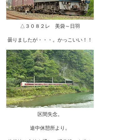
△３０８２レ 美袋～日羽
曇りましたが・・・。かっこいい！！
区間失念。
途中休憩所より。